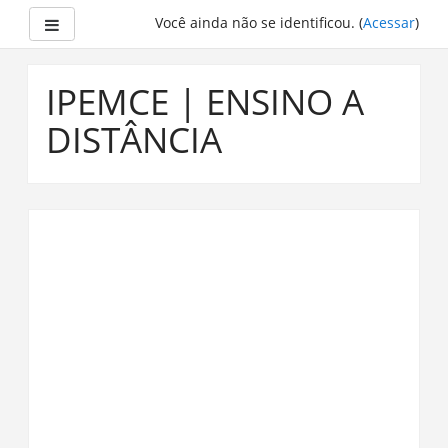
Painel lateral
Você ainda não se identificou. (
Acessar
)
Ir
para
IPEMCE | ENSINO A
o
conteúdo
DISTÂNCIA
principal