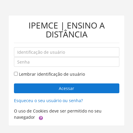
Ir
IPEMCE | ENSINO A
para
o
DISTÂNCIA
conteúdo
principal
Identificação
de
Senha
usuário
Lembrar identificação de usuário
Acessar
Esqueceu o seu usuário ou senha?
O uso de Cookies deve ser permitido no seu
navegador